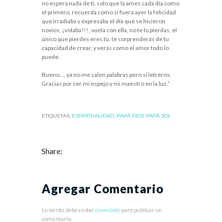
no espera nada de ti, solo que la ames cada día como
el primero, recuerda como si fuera ayer la felicidad
que irradiaba y expresaba el día que se hicieron
novios, ¡volaba!!!, vuela con ella, no te lo pierdas, el
único que pierdes eres tú, te sorprenderás de tu
capacidad de crear, y verás como el amor todo lo
puede.
Bueno…, ya no me salen palabras pero si letreros.
Gracias por ser mi espejo y mi maestro en la luz.”
ETIQUETAS:
ESPIRITUALIDAD
,
PAPÁ DIOS PAPÁ SOL
Share:
Agregar Comentario
Lo siento, debes estar
conectado
para publicar un
comentario.