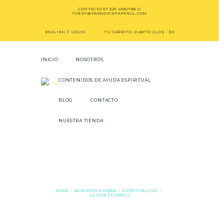
CONTACTO
57 320 4982788
O
YOSOY@PAPADIOSPAPASOL.COM
ENGLISH
LOGIN
TU CARRITO:
0 ARTÍCULOS
-
$0
INICIO
NOSOTROS
CONTENIDOS DE AYUDA ESPIRITUAL
BLOG
CONTACTO
NUESTRA TIENDA
La Vida es Simple
HOME
BLOG WITH SIDEBAR
ESPIRITUALIDAD
LA VIDA ES SIMPLE