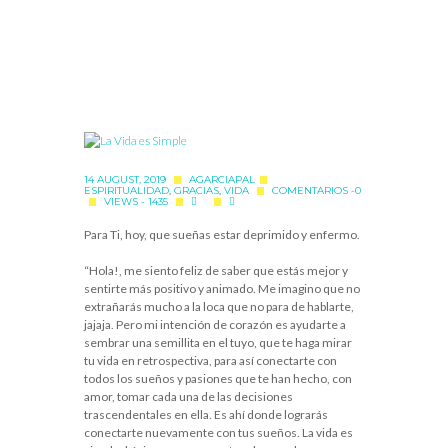
14 AUGUST, 2019
AGARCIAPAL
ESPIRITUALIDAD
,
GRACIAS
,
VIDA
COMENTARIOS -0
VIEWS - 1435
Para Ti, hoy, que sueñas estar deprimido y enfermo.
“Hola!, me siento feliz de saber que estás mejor y
sentirte más positivo y animado. Me imagino que no
extrañarás mucho a la loca que no para de hablarte,
jajaja. Pero mi intención de corazón es ayudarte a
sembrar una semillita en el tuyo, que te haga mirar
tu vida en retrospectiva, para así conectarte con
todos los sueños y pasiones que te han hecho, con
amor, tomar cada una de las decisiones
trascendentales en ella. Es ahí donde lograrás
conectarte nuevamente con tus sueños. La vida es