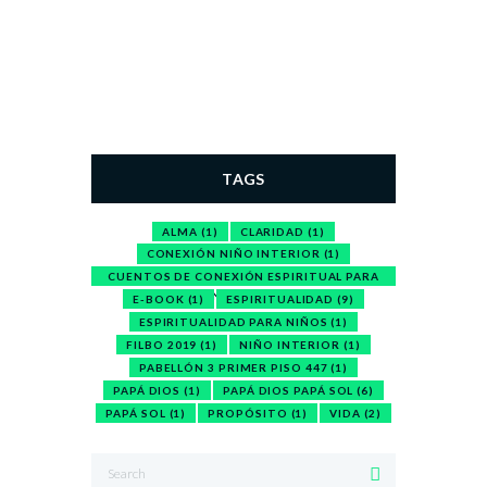
TAGS
ALMA
(1)
CLARIDAD
(1)
CONEXIÓN NIÑO INTERIOR
(1)
CUENTOS DE CONEXIÓN ESPIRITUAL PARA
NIÑOS
(1)
E-BOOK
(1)
ESPIRITUALIDAD
(9)
ESPIRITUALIDAD PARA NIÑOS
(1)
FILBO 2019
(1)
NIÑO INTERIOR
(1)
PABELLÓN 3 PRIMER PISO 447
(1)
PAPÁ DIOS
(1)
PAPÁ DIOS PAPÁ SOL
(6)
PAPÁ SOL
(1)
PROPÓSITO
(1)
VIDA
(2)