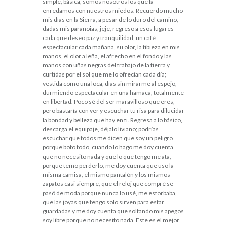
simple, básica, somos nosotros los que la
enredamos con nuestros miedos. Recuerdo mucho
mis días en la Sierra, a pesar de lo duro del camino,
dadas mis paranoias, jeje, regreso a esos lugares
cada que deseo paz y tranquilidad, un café
espectacular cada mañana, su olor, la tibieza en mis
manos, el olor a leña, el afrecho en el fondo y las
manos con uñas negras del trabajo de la tierra y
curtidas por el sol que me lo ofrecían cada día;
vestida como una loca, días sin mirarme al espejo,
durmiendo espectacular en una hamaca, totalmente
en libertad. Poco sé del ser maravilloso que eres,
pero bastaría con ver y escuchar tu risa para dilucidar
la bondad y belleza que hay en ti. Regresa a lo básico,
descarga el equipaje, déjalo liviano; podrías
escuchar que todos me dicen que soy un peligro
porque boto todo, cuando lo hago me doy cuenta
que no necesito nada y que lo que tengo me ata,
porque temo perderlo, me doy cuenta que uso la
misma camisa, el mismo pantalón y los mismos
zapatos casi siempre, que el reloj que compré se
pasó de moda porque nunca lo usé, me estorbaba,
que las joyas que tengo solo sirven para estar
guardadas y me doy cuenta que soltando mis apegos
soy libre porque no necesito nada. Este es el mejor