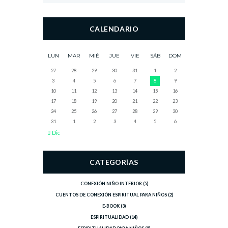
CALENDARIO
LUN
MAR
MIÉ
JUE
VIE
SÁB
DOM
27
28
29
30
31
1
2
3
4
5
6
7
8
9
10
11
12
13
14
15
16
17
18
19
20
21
22
23
24
25
26
27
28
29
30
31
1
2
3
4
5
6
Dic
CATEGORÍAS
CONEXIÓN NIÑO INTERIOR
(5)
CUENTOS DE CONEXIÓN ESPIRITUAL PARA NIÑOS
(2)
E-BOOK
(3)
ESPIRITUALIDAD
(14)