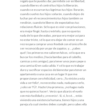
regalo que te puedes dar, permítete ser en libertad,
cuando liberes el control tus hijos lo liberarán,
cuando se escurran tus lágrimas tus hijos llorarán,
cuando sueñes tus hijos soñarán, cuando dejes de
luchar por el reconocimiento tus hijos también se
rendirán, cuando te liberes de expectativas tus
relaciones fluirán. Sé lo que es vivir con privaciones,
era mejor fingir, hasta creértelo, que no querías
nada de lo que deseabas, porque era mejor así para
no estar triste, sé lo que era dejar de comer en un
recreo para comprar unos Reebok con el único fin de
ser reconocida por un par de zapatos, y… ¿sabes
qué?, los primeros me salieron falsos, sé lo que era
buscar los medios,( hacia bambas para el cabello,
camisas a mis amigas), para tener unos jeans pepe o
una camisa ID en cada salida. Y sé lo que es trabajar
duro y sacrificar espacios de bienestar para tener un
apartamento o una casa en un lugar X que me
proporcionan cero felicidad, cero. ¡Tu viniste a esta
vida a ser feliz!, no necesitas nada, nada para serlo,
¡solo ser TÚ!. Hazte Una promesa, ¡no hagas nada
que no quieras hacer!. Verás que alzarás el vuelo
con más facilidad y ¡crecerás!. Si, si, lo sé…, estás
viviendo una existencia humana, tienes hijos y una
pareja a la cual sientes debes cumplir, pero sabes ella