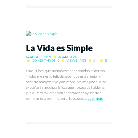
La Vida es Simple
14 AUGUST, 2019
AGARCIAPAL
COMENTARIOS -0
VIEWS - 1435
Para Ti, hoy, que sueñas estar deprimido y enfermo.
“Hola!, me siento feliz de saber que estás mejor y
sentirte más positivo y animado. Me imagino que no
extrañarás mucho a la loca que no para de hablarte,
jajaja. Pero mi intención de corazón es ayudarte a
sembrar una semillita en el tuyo, que......
Leer más