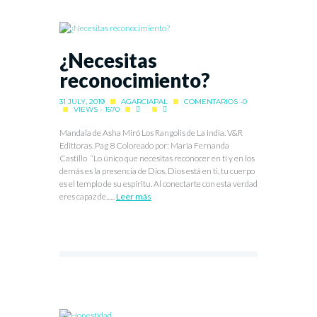
¿Necesitas
reconocimiento?
31 JULY, 2019
AGARCIAPAL
COMENTARIOS -0
VIEWS - 1570
Mandala de Asha Miró Los Rangolis de La India. V&R
Edittoras. Pag 8 Coloreado por: Maria Fernanda
Castillo “Lo único que necesitas reconocer en ti y en los
demás es la presencia de Dios. Dios está en ti, tu cuerpo
es el templo de su espíritu. Al conectarte con esta verdad
eres capaz de......
Leer más