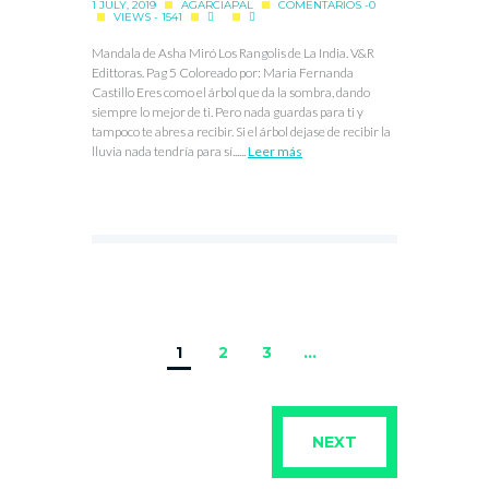
1 JULY, 2019
AGARCIAPAL
COMENTARIOS -0
VIEWS - 1541
Mandala de Asha Miró Los Rangolis de La India. V&R
Edittoras. Pag 5 Coloreado por: Maria Fernanda
Castillo Eres como el árbol que da la sombra, dando
siempre lo mejor de ti. Pero nada guardas para ti y
tampoco te abres a recibir. Si el árbol dejase de recibir la
lluvia nada tendría para sí......
Leer más
1
2
3
…
NEXT