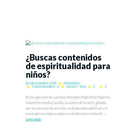
¿Buscas contenidos
de espiritualidad para
niños?
10 DECEMBER, 2019
PAPADIOS
COMENTARIOS -0
VIEWS - 1723
En la colección de cuentos infantiles Papá Dios Papá Sol,
María Fernanda Castillo, la autora de la serie, guiada
por su vocación de servicio, su búsqueda espiritual y el
amor por sus hijas, explora en la literatura infantil…...
Leer más