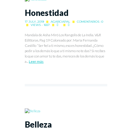
Honestidad
17 JULY, 2019
AGARCIAPAL
COMENTARIOS -0
VIEWS - 1657
Mandala de Asha Miró Los Rangolis de La India. V&R
Edittoras. Pag 19 Coloreado por: Maria Fernanda
Castillo “Ser fiel a ti mismo, eso es honestidad. ¿Cómo
pedir a los demás lo que a ti mismo no te das? Si recibes
lo que con amor tú te das, mereces de los demás lo que
a...
Leer más
Belleza