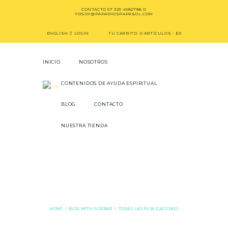
CONTACTO
57 320 4982788
O
YOSOY@PAPADIOSPAPASOL.COM
ENGLISH
LOGIN
TU CARRITO:
0 ARTÍCULOS
-
$0
INICIO
NOSOTROS
CONTENIDOS DE AYUDA ESPIRITUAL
BLOG
CONTACTO
NUESTRA TIENDA
Todas las
publicaciones
HOME
BLOG WITH SIDEBAR
TODAS LAS PUBLICACIONES