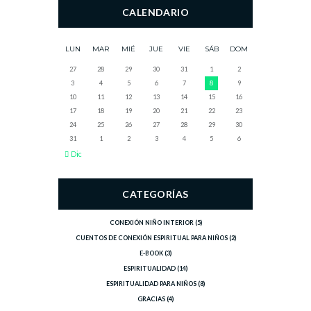
CALENDARIO
LUN
MAR
MIÉ
JUE
VIE
SÁB
DOM
27
28
29
30
31
1
2
3
4
5
6
7
8
9
10
11
12
13
14
15
16
17
18
19
20
21
22
23
24
25
26
27
28
29
30
31
1
2
3
4
5
6
Dic
CATEGORÍAS
CONEXIÓN NIÑO INTERIOR
(5)
CUENTOS DE CONEXIÓN ESPIRITUAL PARA NIÑOS
(2)
E-BOOK
(3)
ESPIRITUALIDAD
(14)
ESPIRITUALIDAD PARA NIÑOS
(8)
GRACIAS
(4)