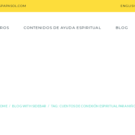
SPAPASOL.COM
ENGLIS
ROS
CONTENIDOS DE AYUDA ESPIRITUAL
BLOG
tos de conexión 
para niños
OME
BLOG WITH SIDEBAR
TAG: CUENTOS DE CONEXIÓN ESPIRITUAL PARA NIÑ