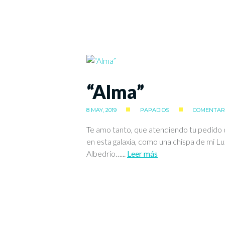
“Alma”
8 MAY, 2019
PAPADIOS
COMENTARI
Te amo tanto, que atendiendo tu pedido d
en esta galaxia, como una chispa de mi Luz
Albedrío…...
Leer más