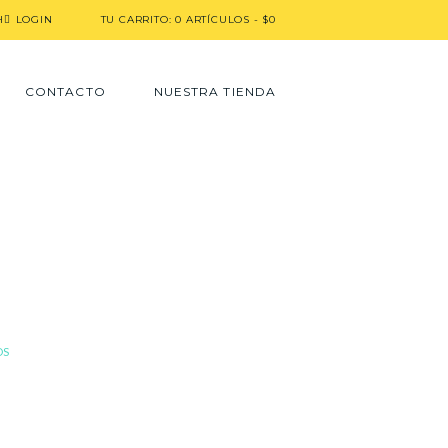
H
LOGIN
TU CARRITO:
0 ARTÍCULOS
-
$0
CONTACTO
NUESTRA TIENDA
espiritual
OS