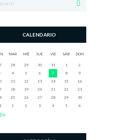
CALENDARIO
UN
MAR
MIÉ
JUE
VIE
SÁB
DOM
7
28
29
30
31
1
2
3
4
5
6
7
8
9
0
11
12
13
14
15
16
7
18
19
20
21
22
23
4
25
26
27
28
29
30
1
1
2
3
4
5
6
Dic