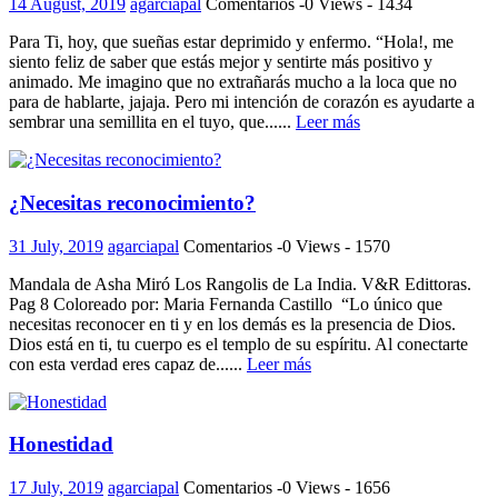
14 August, 2019
agarciapal
Comentarios -0
Views - 1434
Para Ti, hoy, que sueñas estar deprimido y enfermo. “Hola!, me
siento feliz de saber que estás mejor y sentirte más positivo y
animado. Me imagino que no extrañarás mucho a la loca que no
para de hablarte, jajaja. Pero mi intención de corazón es ayudarte a
sembrar una semillita en el tuyo, que......
Leer más
¿Necesitas reconocimiento?
31 July, 2019
agarciapal
Comentarios -0
Views - 1570
Mandala de Asha Miró Los Rangolis de La India. V&R Edittoras.
Pag 8 Coloreado por: Maria Fernanda Castillo “Lo único que
necesitas reconocer en ti y en los demás es la presencia de Dios.
Dios está en ti, tu cuerpo es el templo de su espíritu. Al conectarte
con esta verdad eres capaz de......
Leer más
Honestidad
17 July, 2019
agarciapal
Comentarios -0
Views - 1656