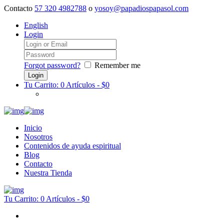
Contacto
57 320 4982788
o
yosoy@papadiospapasol.com
English
Login
Forgot password?
Remember me
Tu Carrito:
0 Artículos
-
$0
Inicio
Nosotros
Contenidos de ayuda espiritual
Blog
Contacto
Nuestra Tienda
Tu Carrito:
0 Artículos
-
$0