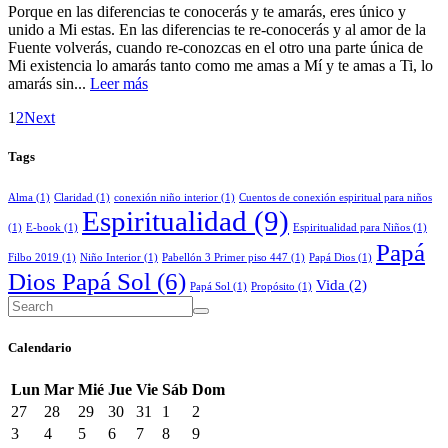
Porque en las diferencias te conocerás y te amarás, eres único y
unido a Mi estas. En las diferencias te re-conocerás y al amor de la
Fuente volverás, cuando re-conozcas en el otro una parte única de
Mi existencia lo amarás tanto como me amas a Mí y te amas a Ti, lo
amarás sin...
Leer más
1
2
Next
Tags
Alma
(1)
Claridad
(1)
conexión niño interior
(1)
Cuentos de conexión espiritual para niños
Espiritualidad
(9)
(1)
E-book
(1)
Espiritualidad para Niños
(1)
Papá
Filbo 2019
(1)
Niño Interior
(1)
Pabellón 3 Primer piso 447
(1)
Papá Dios
(1)
Dios Papá Sol
(6)
Vida
(2)
Papá Sol
(1)
Propósito
(1)
Calendario
Lun
Mar
Mié
Jue
Vie
Sáb
Dom
27
28
29
30
31
1
2
3
4
5
6
7
8
9