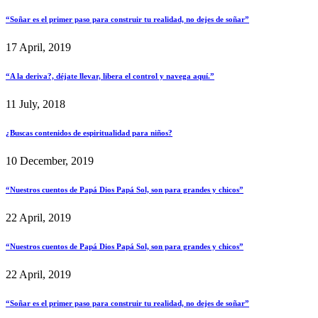
“Soñar es el primer paso para construir tu realidad, no dejes de soñar”
17 April, 2019
“A la deriva?, déjate llevar, libera el control y navega aquí.”
11 July, 2018
¿Buscas contenidos de espiritualidad para niños?
10 December, 2019
“Nuestros cuentos de Papá Dios Papá Sol, son para grandes y chicos”
22 April, 2019
“Nuestros cuentos de Papá Dios Papá Sol, son para grandes y chicos”
22 April, 2019
“Soñar es el primer paso para construir tu realidad, no dejes de soñar”