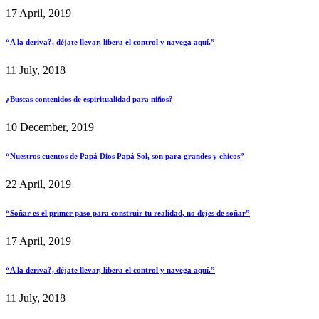
17 April, 2019
“A la deriva?, déjate llevar, libera el control y navega aquí.”
11 July, 2018
¿Buscas contenidos de espiritualidad para niños?
10 December, 2019
“Nuestros cuentos de Papá Dios Papá Sol, son para grandes y chicos”
22 April, 2019
“Soñar es el primer paso para construir tu realidad, no dejes de soñar”
17 April, 2019
“A la deriva?, déjate llevar, libera el control y navega aquí.”
11 July, 2018