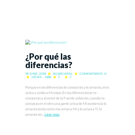
¿Por qué las
diferencias?
19 JUNE, 2019
AGARCIAPAL
COMENTARIOS -0
VIEWS - 1486
Porque en las diferencias te conocerás y te amarás, eres
único y unido a Mi estas. En las diferencias te re-
conocerás y al amor de la Fuente volverás, cuando re-
conozcas en el otro una parte única de Mi existencia lo
amarás tanto como me amas a Mí y te amas a Ti, lo
amarás sin...
Leer más