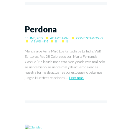
Perdona
5 JUNE, 2019
AGARCIAPAL
COMENTARIOS -0
VIEWS - 819
Mandala de Asha Miró Los Rangolis de La India. V&R
Edittoras. Pag 28 Coloreado por: Maria Fernanda
Castillo “En la vida nada está bien y nada está mal, solo
se siente bien y se siente mal y de acuerdo a eso es
nuestra forma de actuar, es por esto que no debemos
juzgar. Nuestras relaciones......
Leer más