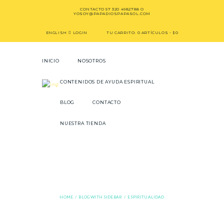
CONTACTO
57 320 4982788
O
YOSOY@PAPADIOSPAPASOL.COM
ENGLISH
LOGIN
TU CARRITO:
0 ARTÍCULOS
-
$0
INICIO
NOSOTROS
CONTENIDOS DE AYUDA ESPIRITUAL
BLOG
CONTACTO
NUESTRA TIENDA
Espiritualidad
HOME
BLOG WITH SIDEBAR
ESPIRITUALIDAD