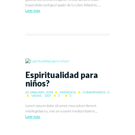
trayéndote contigo el poder de tu Libre Albedrío…...
Leer más
Espiritualidad para
niños?
20 JANUARY, 2019
PAPADIOS
COMENTARIOS -0
VIEWS - 1207
Lorem ipsum dolor sit amet, mea solum fierent
intellegebat eu, mei an iuvaret mediocritatem....
Leer más