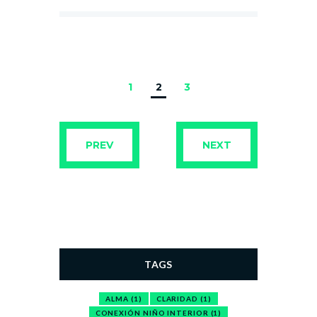
1
2
3
PREV
NEXT
TAGS
ALMA
(1)
CLARIDAD
(1)
CONEXIÓN NIÑO INTERIOR
(1)