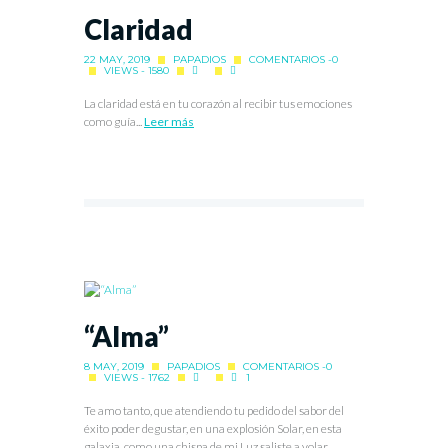
Claridad
22 MAY, 2019
PAPADIOS
COMENTARIOS -0
VIEWS - 1580
La claridad está en tu corazón al recibir tus emociones
como guía...
Leer más
“Alma”
8 MAY, 2019
PAPADIOS
COMENTARIOS -0
VIEWS - 1762
1
Te amo tanto, que atendiendo tu pedido del sabor del
éxito poder degustar, en una explosión Solar, en esta
galaxia, como una chispa de mi Luz saliste a volar,