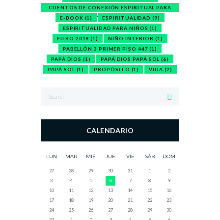
CUENTOS DE CONEXIÓN ESPIRITUAL PARA
NIÑOS
(1)
E-BOOK
(1)
ESPIRITUALIDAD
(9)
ESPIRITUALIDAD PARA NIÑOS
(1)
FILBO 2019
(1)
NIÑO INTERIOR
(1)
PABELLÓN 3 PRIMER PISO 447
(1)
PAPÁ DIOS
(1)
PAPÁ DIOS PAPÁ SOL
(6)
PAPÁ SOL
(1)
PROPÓSITO
(1)
VIDA
(2)
CALENDARIO
LUN
MAR
MIÉ
JUE
VIE
SÁB
DOM
27
28
29
30
31
1
2
3
4
5
6
7
8
9
10
11
12
13
14
15
16
17
18
19
20
21
22
23
24
25
26
27
28
29
30
31
1
2
3
4
5
6