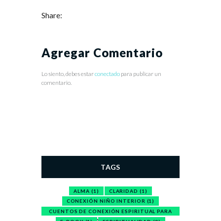
Share:
Agregar Comentario
Lo siento, debes estar
conectado
para publicar un
comentario.
TAGS
ALMA
(1)
CLARIDAD
(1)
CONEXIÓN NIÑO INTERIOR
(1)
CUENTOS DE CONEXIÓN ESPIRITUAL PARA
NIÑOS
(1)