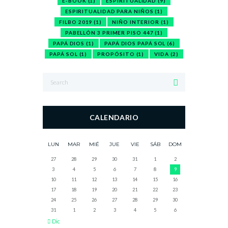
E-BOOK
(1)
ESPIRITUALIDAD
(9)
ESPIRITUALIDAD PARA NIÑOS
(1)
FILBO 2019
(1)
NIÑO INTERIOR
(1)
PABELLÓN 3 PRIMER PISO 447
(1)
PAPÁ DIOS
(1)
PAPÁ DIOS PAPÁ SOL
(6)
PAPÁ SOL
(1)
PROPÓSITO
(1)
VIDA
(2)
CALENDARIO
LUN
MAR
MIÉ
JUE
VIE
SÁB
DOM
27
28
29
30
31
1
2
3
4
5
6
7
8
9
10
11
12
13
14
15
16
17
18
19
20
21
22
23
24
25
26
27
28
29
30
31
1
2
3
4
5
6
Dic