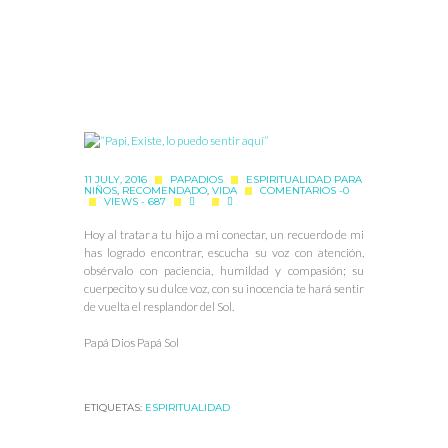
11 JULY, 2016
PAPADIOS
ESPIRITUALIDAD PARA
NIÑOS
,
RECOMENDADO
,
VIDA
COMENTARIOS -0
VIEWS - 687
Hoy al tratar a tu hijo a mi conectar, un recuerdo de mi
has logrado encontrar, escucha su voz con atención,
obsérvalo con paciencia, humildad y compasión; su
cuerpecito y su dulce voz, con su inocencia te hará sentir
de vuelta el resplandor del Sol.
Papá Dios Papá Sol
ETIQUETAS:
ESPIRITUALIDAD