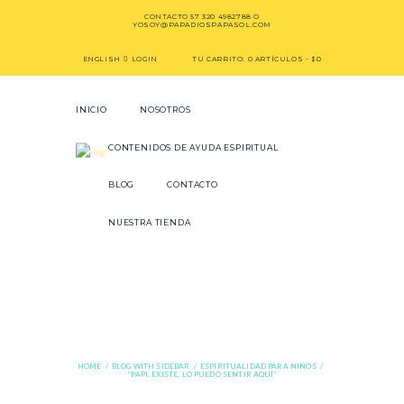
CONTACTO
57 320 4982788
O
YOSOY@PAPADIOSPAPASOL.COM
ENGLISH
LOGIN
TU CARRITO:
0 ARTÍCULOS
-
$0
INICIO
NOSOTROS
CONTENIDOS DE AYUDA ESPIRITUAL
BLOG
CONTACTO
NUESTRA TIENDA
“Papi, Existe, lo
puedo sentir aquí”
HOME
BLOG WITH SIDEBAR
ESPIRITUALIDAD PARA NIÑOS
“PAPI, EXISTE, LO PUEDO SENTIR AQUÍ”