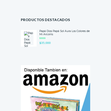
PRODUCTOS DESTACADOS
Papá Dios Papá Sol Aura Los Colores de
Mi Arcoíris
VALORA
$
35,000
DO CON
5.00
DE 5