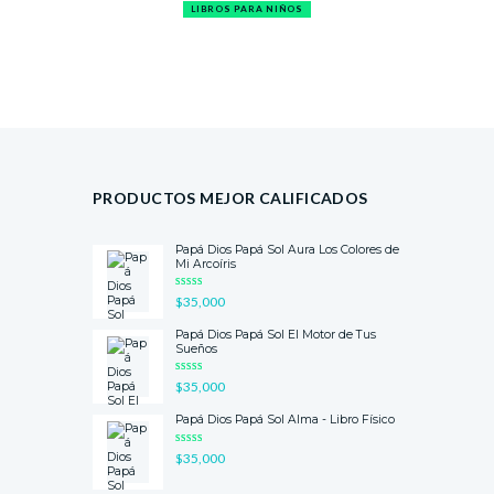
LIBROS PARA NIÑOS
PRODUCTOS MEJOR CALIFICADOS
Papá Dios Papá Sol Aura Los Colores de
Mi Arcoíris
VALORA
$
35,000
DO CON
5.00
DE 5
Papá Dios Papá Sol El Motor de Tus
Sueños
VALORA
$
35,000
DO CON
4.75
DE
5
Papá Dios Papá Sol Alma - Libro Físico
VALORA
$
35,000
DO CON
4.50
DE
5