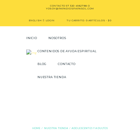
CONTACTO
57 320 4982788
O
YOSOY@PAPADIOSPAPASOL.COM
ENGLISH
LOGIN
TU CARRITO:
0 ARTÍCULOS
-
$0
INICIO
NOSOTROS
CONTENIDOS DE AYUDA ESPIRITUAL
BLOG
CONTACTO
NUESTRA TIENDA
adolescentes y
adultos
HOME
NUESTRA TIENDA
ADOLESCENTES Y ADULTOS